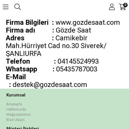
0
Firma Bilgileri :
www.gozdesaat.com
Firma adı :
Gözde Saat
Adres :
Camikebir
Mah.Hürriyet Cad no.30 Siverek/
ŞANLIURFA
Telefon
:
04145524993
Whatsapp :
05435787003
E-Mail
:
destek@gozdesaat.com
Kurumsal
Anasayfa
Hakkımızda
Mağazalarımız
Bize Ulaşın
Müşteri İlişkileri