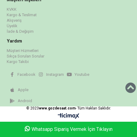
KVKK
Kargo & Teslimat
Alışveriş
Üyelik
İade & Değişim
Yardım
Müşteri Hizmetleri
Sıkça Sorulan Sorular
Kargo Takibi
Facebook
Instagram
Youtube
Apple
Android
© 2023
www.gozdesaat.com
- Tüm Hakları Saklıdır.
Whatsapp Sipariş Vermek İçin Tıklayın
Anasayfa
Favorilerim
Sepetim
Üye Girişi