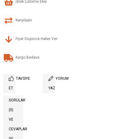
İstek Listeme Ekle
Karşılaştır
Fiyat Düşünce Haber Ver
Kargo Bedava
TAVSIYE
YORUM
ET
YAZ
SORULAR
(0)
VE
CEVAPLAR
(0)