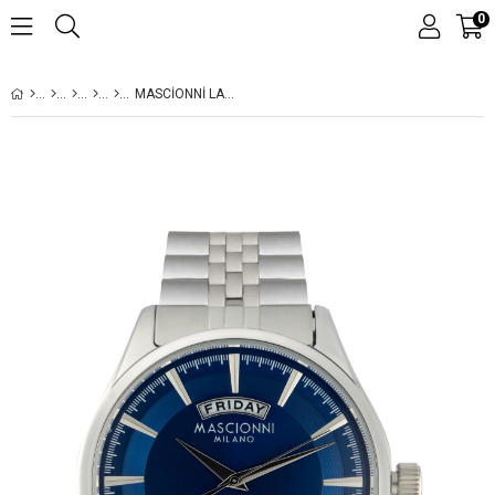
0
MASCIONNI LACIVERT KADRAN ÇIFT TAKVIMLI KLASIK ERKEK KOL SAATI M.1.2390-03